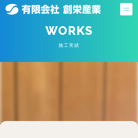
S
k
i
WORKS
p
t
施工実績
o
c
o
n
t
e
n
t