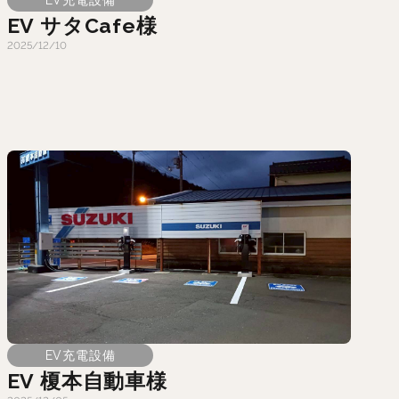
EV サタCafe様
2025/12/10
EV充電設備
EV 榎本自動車様