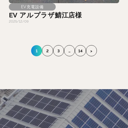
EV充電設備
EV アルプラザ鯖江店様
2025/12/09
1
2
3
…
14
>