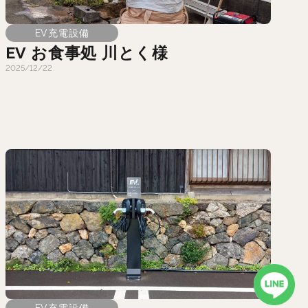
EV充電設備
EV お食事処 川とく様
2025/12/22
EV充電設備