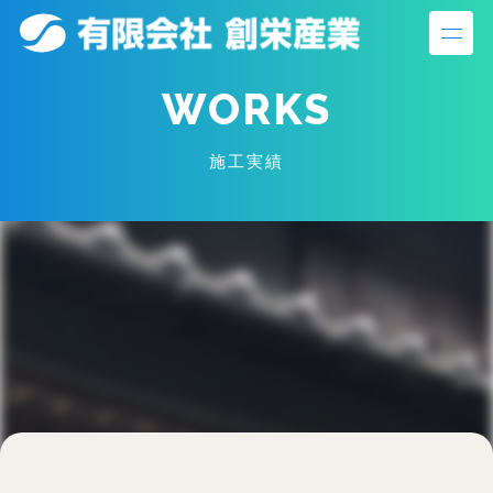
S
k
i
WORKS
p
t
施工実績
o
c
o
n
t
e
n
t