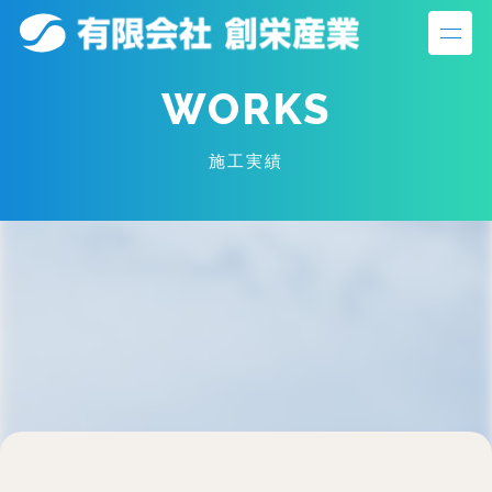
S
k
i
WORKS
p
t
施工実績
o
c
o
n
t
e
n
t