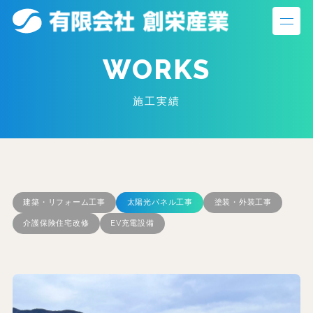
S
k
i
WORKS
p
t
施工実績
o
c
o
n
t
建築・リフォーム工事
太陽光パネル工事
塗装・外装工事
e
介護保険住宅改修
EV充電設備
n
t